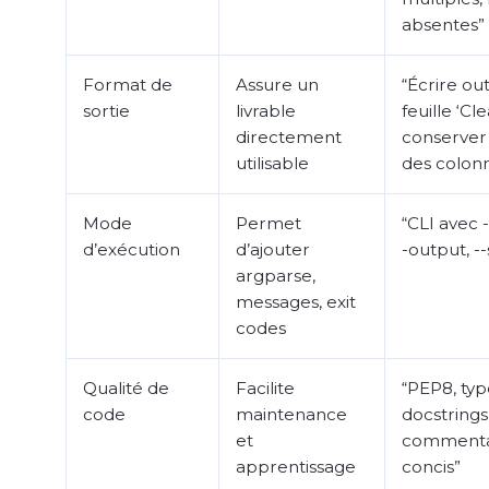
absentes”
Format de
Assure un
“Écrire out
sortie
livrable
feuille ‘Cle
directement
conserver 
utilisable
des colon
Mode
Permet
“CLI avec -
d’exécution
d’ajouter
-output, -
argparse,
messages, exit
codes
Qualité de
Facilite
“PEP8, typ
code
maintenance
docstrings
et
commenta
apprentissage
concis”