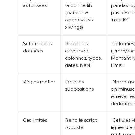
autorisées
la bonne lib
pandas+op
(pandas vs
pas d’Exce
openpyxl vs
installé”
xlwings)
Schéma des
Réduit les
“Colonnes
données
erreurs de
(jj/mm/aaa
colonnes, types,
Montant (v
dates, NaN
Email”
Règles métier
Évite les
“Normalis
suppositions
en minusc
enlever e
dédoublo
Cas limites
Rend le script
“Cellules v
robuste
lignes d’e
multiples, 