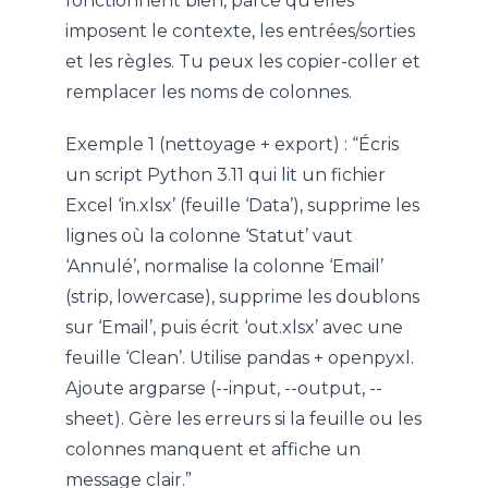
fonctionnent bien, parce qu’elles
imposent le contexte, les entrées/sorties
et les règles. Tu peux les copier-coller et
remplacer les noms de colonnes.
Exemple 1 (nettoyage + export) : “Écris
un script Python 3.11 qui lit un fichier
Excel ‘in.xlsx’ (feuille ‘Data’), supprime les
lignes où la colonne ‘Statut’ vaut
‘Annulé’, normalise la colonne ‘Email’
(strip, lowercase), supprime les doublons
sur ‘Email’, puis écrit ‘out.xlsx’ avec une
feuille ‘Clean’. Utilise pandas + openpyxl.
Ajoute argparse (--input, --output, --
sheet). Gère les erreurs si la feuille ou les
colonnes manquent et affiche un
message clair.”