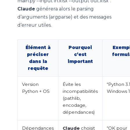
main.py --input in.xlsx --output out.xlsx”.
Claude
générera alors le parsing
d’arguments (argparse) et des messages
d’erreur utiles.
Élément à
Pourquoi
Exemp
préciser
c’est
formul
dans la
important
requête
Version
Évite les
“Python 3.1
Python + OS
incompatibilités
Windows 1
(pathlib,
encodage,
dépendances)
Dépendances
Claude
choisit
“OK pour