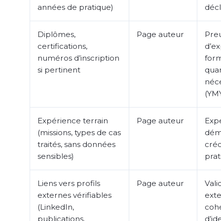
années de pratique)
déc
Diplômes,
Page auteur
Pre
certifications,
d’ex
numéros d’inscription
form
si pertinent
qua
néce
(YM
Expérience terrain
Page auteur
Exp
(missions, types de cas
dém
traités, sans données
créd
sensibles)
prat
Liens vers profils
Page auteur
Vali
externes vérifiables
exte
(LinkedIn,
coh
publications,
d’id