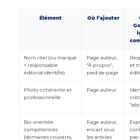
Élément
Où l’ajouter
Go
l
com
Nom réel (ou marque
Page auteur,
Resp
+ responsable
“À propos”,
et t
éditorial identifié)
pied de page
édit
Photo cohérente et
Page auteur
Iden
professionnelle
créd
“sit
Bio orientée
Page auteur,
Expe
compétences
encart sous
cont
(domaines couverts,
les articles
pas