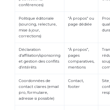
conférences)
Politique éditoriale
“À propos” ou
Pro
(sourcing, relecture,
page dédiée
quali
mise à jour,
dur
corrections)
Déclaration
“À propos”,
Tra
d’affiliation/sponsoring
pages
rédu
et gestion des conflits
comparatives,
sou
d’intérêts
mentions
com
Coordonnées de
Contact,
Site
contact claires (email
footer
conf
pro, formulaire,
resp
adresse si possible)