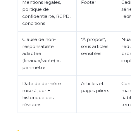
Mentions légales,
Footer
Cadr
politique de
séri
confidentialité, RGPD,
l’éd
conditions
Clause de non-
“À propos”,
Nua
responsabilité
sous articles
rédu
adaptée
sensibles
pro
(finance/santé) et
impl
périmètre
Date de dernière
Articles et
Con
mise à jour +
pages piliers
main
historique des
fiab
révisions
tem