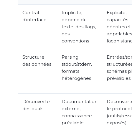
Contrat
Implicite,
Explicite,
d’interface
dépend du
capacités
texte, des flags,
décrites et
des
appelables
conventions
façon stan
Structure
Parsing
Entrées/sor
des données
stdout/stderr,
structurées
formats
schémas p
hétérogènes
prévisibles
Découverte
Documentation
Découverte
des outils
externe,
le protoco
connaissance
(outils/res
préalable
exposés)