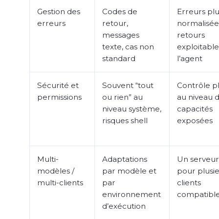
Gestion des
Codes de
Erreurs pl
erreurs
retour,
normalisée
messages
retours
texte, cas non
exploitable
standard
l’agent
Sécurité et
Souvent “tout
Contrôle pl
permissions
ou rien” au
au niveau 
niveau système,
capacités
risques shell
exposées
Multi-
Adaptations
Un serveu
modèles /
par modèle et
pour plusi
multi-clients
par
clients
environnement
compatibl
d’exécution