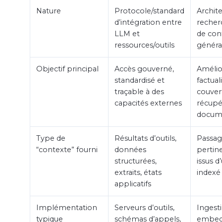
Nature
Protocole/standard
Archit
d’intégration entre
recher
LLM et
de con
ressources/outils
généra
Objectif principal
Accès gouverné,
Amélio
standardisé et
factuali
traçable à des
couver
capacités externes
récupé
docum
Type de
Résultats d’outils,
Passag
“contexte” fourni
données
pertin
structurées,
issus d
extraits, états
indexé
applicatifs
Implémentation
Serveurs d’outils,
Ingest
typique
schémas d’appels,
embedd