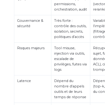
permissions,
(vector
orchestration, audit
rerank
Gouvernance &
Très forte :
Variab
sécurité
contrôle des outils,
l’impl
isolation, secrets,
(filtrag
politiques d’accès
contrôl
Risques majeurs
Tool misuse,
Récupé
injection via outils,
sujet, f
escalade de
donnée
privilèges, fuites via
ACL), c
logs
tromp
Latence
Dépend du
Dépend
nombre d’appels
(top-k,
outils et de leurs
du con
temps de réponse