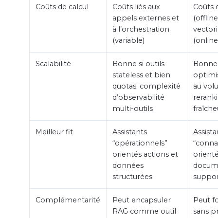
Coûts de calcul
Coûts liés aux
Coûts 
appels externes et
(offlin
à l’orchestration
vectori
(variable)
(online
Scalabilité
Bonne si outils
Bonne 
stateless et bien
optimi
quotas; complexité
au vol
d’observabilité
reranki
multi-outils
fraîche
Meilleur fit
Assistants
Assista
“opérationnels”
“conna
orientés actions et
orient
données
docume
structurées
suppo
Complémentarité
Peut encapsuler
Peut f
RAG comme outil
sans p