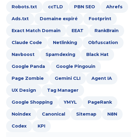
Robots.txt
ccTLD
PBN SEO
Ahrefs
Ads.txt
Domaine expiré
Footprint
Exact Match Domain
EEAT
RankBrain
Claude Code
Netlinking
Obfuscation
Navboost
Spamdexing
Black Hat
Google Panda
Google Pingouin
Page Zombie
Gemini CLI
Agent IA
UX Design
Tag Manager
Google Shopping
YMYL
PageRank
Noindex
Canonical
Sitemap
N8N
Codex
KPI