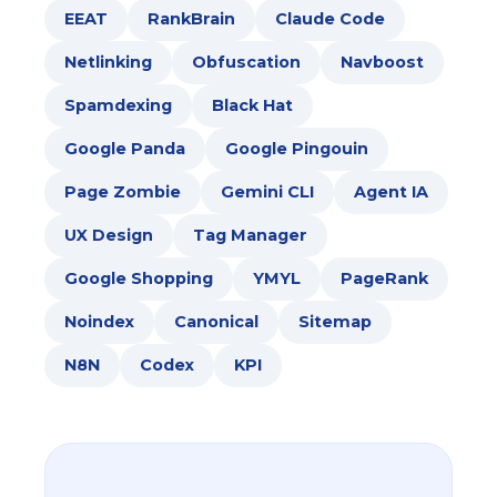
EEAT
RankBrain
Claude Code
Netlinking
Obfuscation
Navboost
Spamdexing
Black Hat
Google Panda
Google Pingouin
Page Zombie
Gemini CLI
Agent IA
UX Design
Tag Manager
Google Shopping
YMYL
PageRank
Noindex
Canonical
Sitemap
N8N
Codex
KPI