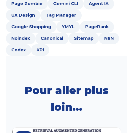
Page Zombie
Gemini CLI
Agent IA
UX Design
Tag Manager
Google Shopping
YMYL
PageRank
Noindex
Canonical
Sitemap
N8N
Codex
KPI
Pour aller plus
loin...