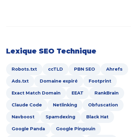
Lexique SEO Technique
Robots.txt
ccTLD
PBN SEO
Ahrefs
Ads.txt
Domaine expiré
Footprint
Exact Match Domain
EEAT
RankBrain
Claude Code
Netlinking
Obfuscation
Navboost
Spamdexing
Black Hat
Google Panda
Google Pingouin